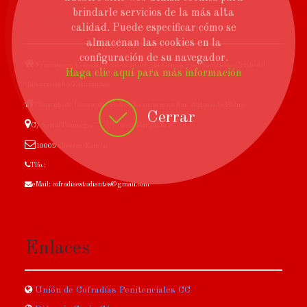
brindarle servicios de la más alta
Contacto
calidad. Puede especificar cómo se
almacenan las cookies en la
configuración de su navegador.
Franciscana Cofradía Penitencial del Vía Crucis y del Santísimo Cristo del
Haga clic aquí para más información
Calvario de los Estudiantes
Convento de Reverendos Padres Franciscanos San Antonio de Pádua
Cerrar
C/ Santo Domingo, 7 - C/ Gral. Margallo, 3
10003 Cáceres España
Tlfo.:
eMail: cofradiaestudiantes@gmail.com
Enlaces
Unión de Cofradías Penitenciales CC