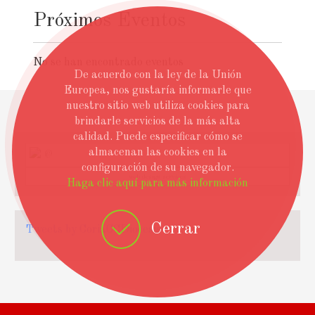
Próximos Eventos
No se han encontrado eventos
De acuerdo con la ley de la Unión
Europea, nos gustaría informarle que
nuestro sitio web utiliza cookies para
brindarle servicios de la más alta
calidad. Puede especificar cómo se
almacenan las cookies en la
@
configuración de su navegador.
web design services
Haga clic aquí para más información
Cerrar
Tweets by CoriaCCDiocesis