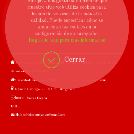
Europea, nos gustaría informarle que
nuestro sitio web utiliza cookies para
brindarle servicios de la más alta
calidad. Puede especificar cómo se
almacenan las cookies en la
configuración de su navegador.
Haga clic aquí para más información
Contacto
Cerrar
Franciscana Cofradía Penitencial del Vía Crucis y del Santísimo Cristo del
Calvario de los Estudiantes
Convento de Reverendos Padres Franciscanos San Antonio de Pádua
C/ Santo Domingo, 7 - C/ Gral. Margallo, 3
10003 Cáceres España
Tlfo.:
eMail: cofradiaestudiantes@gmail.com