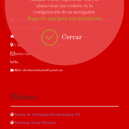
Contacto
almacenan las cookies en la
configuración de su navegador.
Haga clic aquí para más información
Franciscana Cofradía Penitencial del Vía Crucis y del Santísimo Cristo del
Calvario de los Estudiantes
Cerrar
Convento de Reverendos Padres Franciscanos San Antonio de Pádua
C/ Santo Domingo, 7 - C/ Gral. Margallo, 3
10003 Cáceres España
Tlfo.:
eMail: cofradiaestudiantes@gmail.com
Enlaces
Unión de Cofradías Penitenciales CC
Diócesis Coria-Cáceres