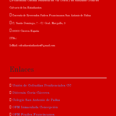
Franciscana Cofradía Penitencial del Vía Crucis y del Santísimo Cristo del
Calvario de los Estudiantes
Convento de Reverendos Padres Franciscanos San Antonio de Pádua
C/ Santo Domingo, 7 - C/ Gral. Margallo, 3
10003 Cáceres España
Tlfo.:
eMail: cofradiaestudiantes@gmail.com
Enlaces
Unión de Cofradías Penitenciales CC
Diócesis Coria-Cáceres
Colegio San Antonio de Padua
OFM Inmaculada Concepción
OFM Frailes Franciscanos