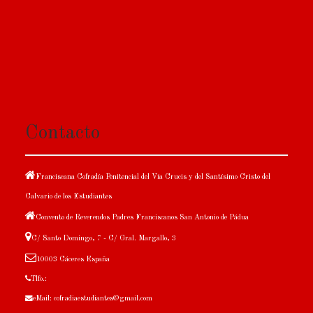
Contacto
Franciscana Cofradía Penitencial del Vía Crucis y del Santísimo Cristo del
Calvario de los Estudiantes
Convento de Reverendos Padres Franciscanos San Antonio de Pádua
C/ Santo Domingo, 7 - C/ Gral. Margallo, 3
10003 Cáceres España
Tlfo.:
eMail: cofradiaestudiantes@gmail.com