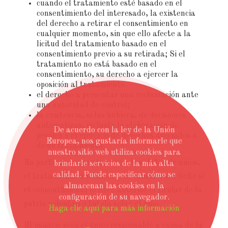
cuando el tratamiento esté basado en el
consentimiento del interesado, la existencia
del derecho a retirar el consentimiento en
cualquier momento, sin que ello afecte a la
licitud del tratamiento basado en el
consentimiento previo a su retirada; Si el
tratamiento no está basado en el
consentimiento, su derecho a ejercer la
oposición al tratamiento.
el derecho a presentar una reclamación ante
una autoridad de control;
la existencia, si las hubiera, de decisiones
automatizas, incluida la elaboración de
De acuerdo con la ley de la Unión
perfiles y el ejercicio de derechos asociados a
Europea, nos gustaría informarle que
dicho tratamiento.
nuestro sitio web utiliza cookies para
En particular, cuando se recaben datos de niños,
brindarle servicios de la más alta
calidad. Puede especificar cómo se
el tratamiento únicamente se considerará lícito si
almacenan las cookies en la
el consentimiento lo dio o autorizó el titular de la
configuración de su navegador.
patria potestad o tutela sobre el niño.
Haga clic aquí para más información
El usuario será el único responsable a causa de la