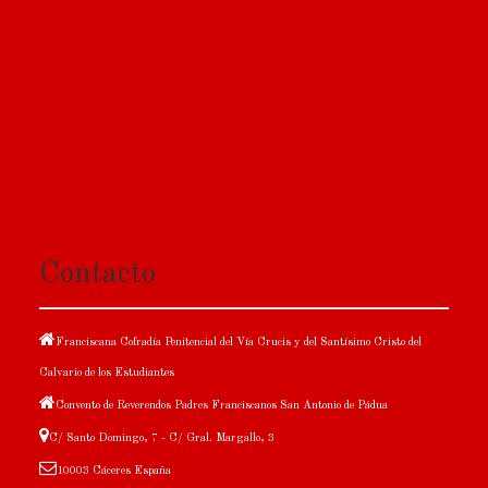
Contacto
Franciscana Cofradía Penitencial del Vía Crucis y del Santísimo Cristo del
Calvario de los Estudiantes
Convento de Reverendos Padres Franciscanos San Antonio de Pádua
C/ Santo Domingo, 7 - C/ Gral. Margallo, 3
10003 Cáceres España